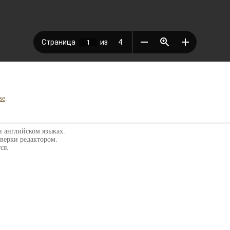
se
.
и английском языках.
верки редактором.
ся.