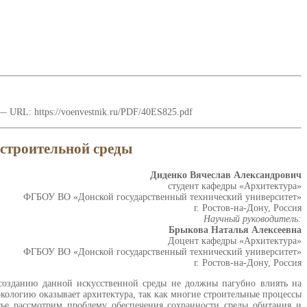
 URL: https://voenvestnik.ru/PDF/40ES825.pdf
 строительной среды
Диденко Вячеслав Александрович
студент кафедры «Архитектура»
ФГБОУ ВО «Донской государственный технический университет»
г. Ростов-на-Дону, Россия
Научный руководитель:
Брыкова Наталья Алексеевна
Доцент кафедры «Архитектура»
ФГБОУ ВО «Донской государственный технический университет»
г. Ростов-на-Дону, Россия
созданию данной искусственной среды не должны пагубно влиять на
 экологию оказывает архитектура, так как многие строительные процессы
тье рассмотрим проблему обеспечения сохранности среды обитания и