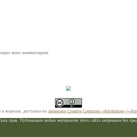
дующих моих комментариев.
е в журнале, доступны по
лицензии Creative Commons «Attribution» («Ат
ких прав. Публикация любых материалов этого сайта запрещена без пред