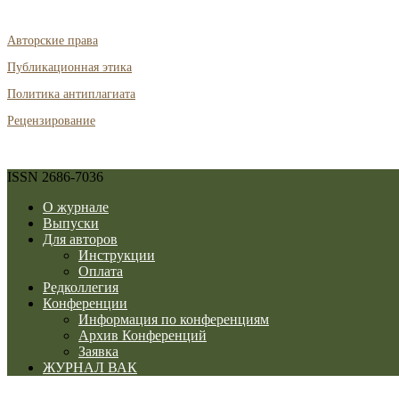
Авторские права
Публикационная этика
Политика антиплагиата
Рецензирование
ISSN 2686-7036
О журнале
Выпуски
Для авторов
Инструкции
Оплата
Редколлегия
Конференции
Информация по конференциям
Архив Конференций
Заявка
ЖУРНАЛ ВАК