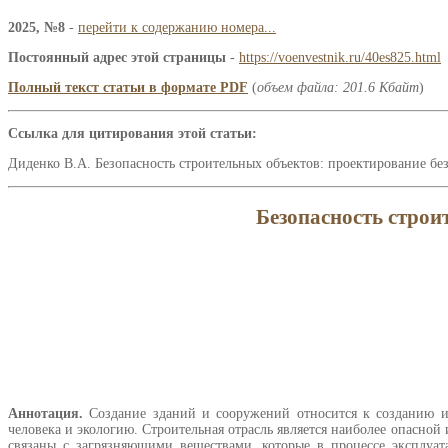
2025, №8
-
перейти к содержанию номера...
Постоянный адрес этой страницы
-
https://voenvestnik.ru/40es825.html
Полный текст статьи в формате PDF
(
объем файла: 201.6 Кбайт
)
Ссылка для цитирования этой статьи:
Диденко В.А. Безопасность строительных объектов: проектирование без
Безопасность строи
Аннотация.
Создание зданий и сооружений относится к созданию и
человека и экологию. Строительная отрасль является наиболее опасной 
связаны с загрязняющими веществами, которые в процессе эксплуат