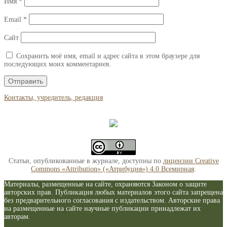
Имя
*
Email
*
Сайт
Сохранить моё имя, email и адрес сайта в этом браузере для
последующих моих комментариев.
Контакты, учредитель, редакция
Статьи, опубликованные в журнале, доступны по
лицензии Creative
Commons «Attribution» («Атрибуция») 4.0 Всемирная
.
Материалы, размещенные на сайте, охраняются Законом о защите
авторских прав. Публикация любых материалов этого сайта запрещена
без предварительного согласования с издательством. Авторские права
на размещенные на сайте научные публикации принадлежат их
авторам.