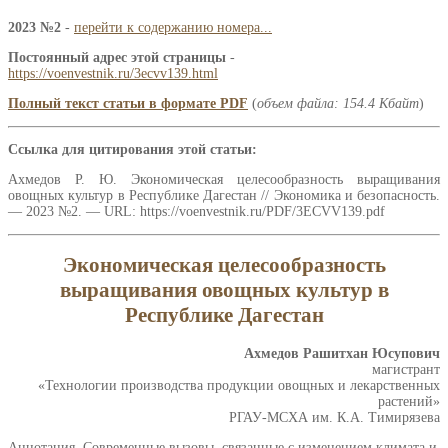
2023 №2
-
перейти к содержанию номера...
Постоянный адрес этой страницы
-
https://voenvestnik.ru/3ecvv139.html
Полный текст статьи в формате PDF
(
объем файла: 154.4 Кбайт
)
Ссылка для цитирования этой статьи:
Ахмедов Р. Ю. Экономическая целесообразность выращивания
овощных культур в Республике Дагестан // Экономика и безопасность.
— 2023 №2. — URL: https://voenvestnik.ru/PDF/3ECVV139.pdf
Экономическая целесообразность
выращивания овощных культур в
Республике Дагестан
Ахмедов Рашитхан Юсупович
магистрант
«Технологии производства продукции овощных и лекарственных
растений»
РГАУ-МСХА им. К.А. Тимирязева
Аннотация. Современные вызовы, связанные с изменением климата и