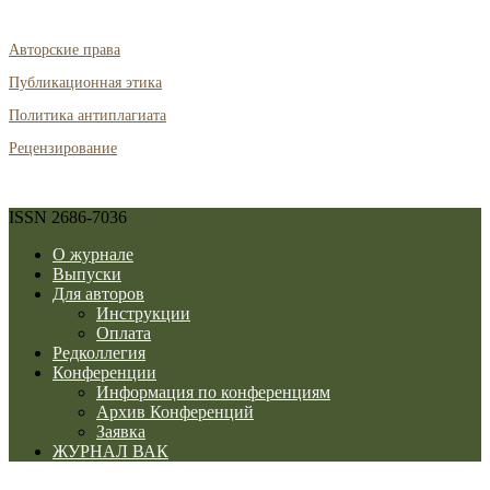
Авторские права
Публикационная этика
Политика антиплагиата
Рецензирование
ISSN 2686-7036
О журнале
Выпуски
Для авторов
Инструкции
Оплата
Редколлегия
Конференции
Информация по конференциям
Архив Конференций
Заявка
ЖУРНАЛ ВАК