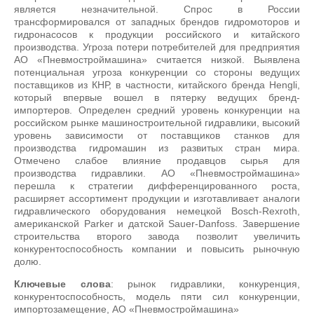
является незначительной. Спрос в России
трансформировался от западных брендов гидромоторов и
гидронасосов к продукции российского и китайского
производства. Угроза потери потребителей для предприятия
АО «Пневмостроймашина» считается низкой. Выявлена
потенциальная угроза конкуренции со стороны ведущих
поставщиков из КНР, в частности, китайского бренда Hengli,
который впервые вошел в пятерку ведущих бренд-
импортеров. Определен средний уровень конкуренции на
российском рынке машиностроительной гидравлики, высокий
уровень зависимости от поставщиков станков для
производства гидромашин из развитых стран мира.
Отмечено слабое влияние продавцов сырья для
производства гидравлики. АО «Пневмостроймашина»
перешла к стратегии дифференцированного роста,
расширяет ассортимент продукции и изготавливает аналоги
гидравлического оборудования немецкой Bosch-Rexroth,
американской Parker и датской Sauer-Danfoss. Завершение
строительства второго завода позволит увеличить
конкурентоспособность компании и повысить рыночную
долю.
Ключевые слова
: рынок гидравлики, конкуренция,
конкурентоспособность, модель пяти сил конкуренции,
импортозамещение, АО «Пневмостроймашина»