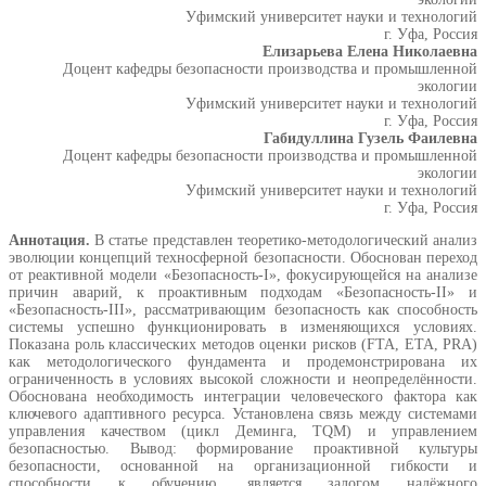
Уфимский университет науки и технологий
г. Уфа, Россия
Елизарьева Елена Николаевна
Доцент кафедры безопасности производства и промышленной
экологии
Уфимский университет науки и технологий
г. Уфа, Россия
Габидуллина Гузель Фаилевна
Доцент кафедры безопасности производства и промышленной
экологии
Уфимский университет науки и технологий
г. Уфа, Россия
Аннотация.
В статье представлен теоретико-методологический анализ
эволюции концепций техносферной безопасности. Обоснован переход
от реактивной модели «Безопасность-I», фокусирующейся на анализе
причин аварий, к проактивным подходам «Безопасность-II» и
«Безопасность-III», рассматривающим безопасность как способность
системы успешно функционировать в изменяющихся условиях.
Показана роль классических методов оценки рисков (FTA, ETA, PRA)
как методологического фундамента и продемонстрирована их
ограниченность в условиях высокой сложности и неопределённости.
Обоснована необходимость интеграции человеческого фактора как
ключевого адаптивного ресурса. Установлена связь между системами
управления качеством (цикл Деминга, TQM) и управлением
безопасностью. Вывод: формирование проактивной культуры
безопасности, основанной на организационной гибкости и
способности к обучению, является залогом надёжного