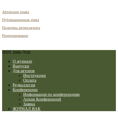
Авторские права
Публикационная этика
Политика антиплагиата
Рецензирование
ISSN 2686-7036
О журнале
Выпуски
Для авторов
Инструкции
Оплата
Редколлегия
Конференции
Информация по конференциям
Архив Конференций
Заявка
ЖУРНАЛ ВАК