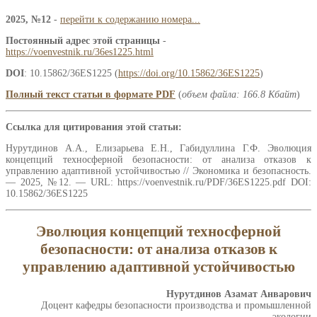
2025, №12
-
перейти к содержанию номера...
Постоянный адрес этой страницы
-
https://voenvestnik.ru/36es1225.html
DOI
: 10.15862/36ES1225 (
https://doi.org/10.15862/36ES1225
)
Полный текст статьи в формате PDF
(
объем файла: 166.8 Кбайт
)
Ссылка для цитирования этой статьи:
Нурутдинов А.А., Елизарьева Е.Н., Габидуллина Г.Ф. Эволюция
концепций техносферной безопасности: от анализа отказов к
управлению адаптивной устойчивостью // Экономика и безопасность.
— 2025, №12. — URL: https://voenvestnik.ru/PDF/36ES1225.pdf DOI:
10.15862/36ES1225
Эволюция концепций техносферной
безопасности: от анализа отказов к
управлению адаптивной устойчивостью
Нурутдинов Азамат Анварович
Доцент кафедры безопасности производства и промышленной
экологии