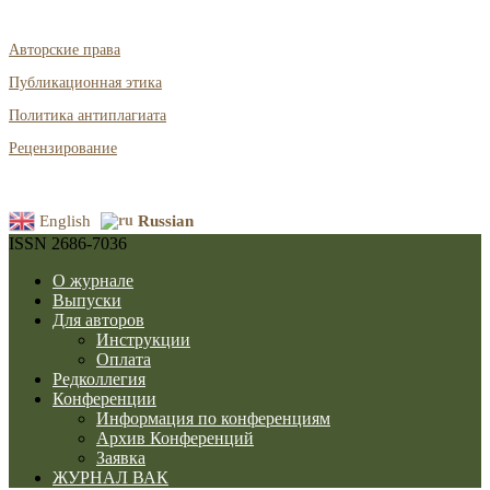
Авторские права
Публикационная этика
Политика антиплагиата
Рецензирование
English
Russian
ISSN 2686-7036
О журнале
Выпуски
Для авторов
Инструкции
Оплата
Редколлегия
Конференции
Информация по конференциям
Архив Конференций
Заявка
ЖУРНАЛ ВАК