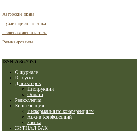
Авторские права
Публикационная этика
Политика антиплагиата
Рецензирование
ISSN 2686-7036
О журнале
Выпуски
Для авторов
Инструкции
Оплата
Редколлегия
Конференции
Информация по конференциям
Архив Конференций
Заявка
ЖУРНАЛ ВАК