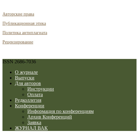
Авторские права
Публикационная этика
Политика антиплагиата
Рецензирование
ISSN 2686-7036
О журнале
Выпуски
Для авторов
Инструкции
Оплата
Редколлегия
Конференции
Информация по конференциям
Архив Конференций
Заявка
ЖУРНАЛ ВАК