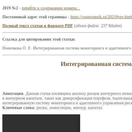
2019 №2
-
перейти к содержанию номера...
Постоянный адрес этой страницы
-
https://voenvestnik.ru/20219vev.htm
Полный текст статьи в формате PDF
(
объем файла: 237 Кбайт
)
Ссылка для цитирования этой статьи:
Новичкова О. Е. Интегрированная система мониторинга и адаптивного 
Интегрированная систем
Аннотация.
Данная статья посвящена анализу рисков венчурного инв
в венчурном капитале, такие как диверсификация портфеля, тщательны
интегрированную систему мониторинга и адаптивного управления рис
Ключевые слова:
риски, инвестиции, венчур, капитал