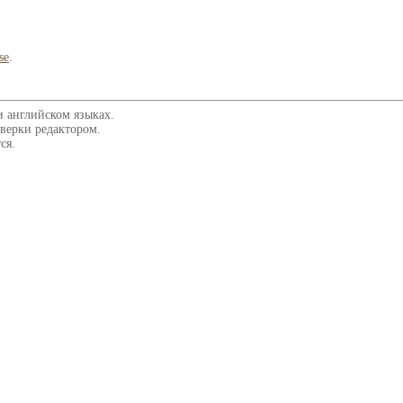
se
.
и английском языках.
верки редактором.
ся.