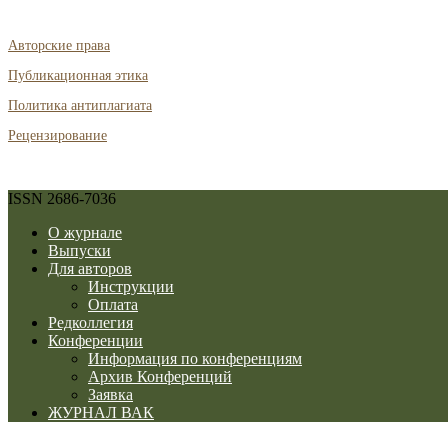
Авторские права
Публикационная этика
Политика антиплагиата
Рецензирование
ISSN 2686-7036
О журнале
Выпуски
Для авторов
Инструкции
Оплата
Редколлегия
Конференции
Информация по конференциям
Архив Конференций
Заявка
ЖУРНАЛ ВАК