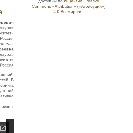
доступны по
лицензии Creative
Commons «Attribution» («Атрибуция»)
й
4.0 Всемирная
.
рьевич
ектура»
рситет»
 Россия
итель:
сеевна
ектура»
рситет»
 Россия
ужений.
стей. В
торинга
ружений
ативно
чиков,