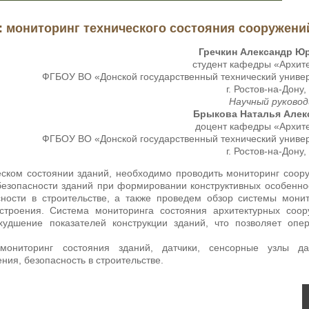
: мониторинг технического состояния сооружени
Гречкин Александр Ю
студент кафедры «Архит
ФГБОУ ВО «Донской государственный технический униве
г. Ростов-на-Дону,
Научный руковод
Брыкова Наталья Алек
доцент кафедры «Архит
ФГБОУ ВО «Донской государственный технический униве
г. Ростов-на-Дону,
ком состоянии зданий, необходимо проводить мониторинг соор
безопасности зданий при формировании конструктивных особенно
ности в строительстве, а также проведем обзор системы мони
 строения. Система мониторинга состояния архитектурных соо
удшение показателей конструкции зданий, что позволяет опер
 мониторинг состояния зданий, датчики, сенсорные узлы дат
ния, безопасность в строительстве.