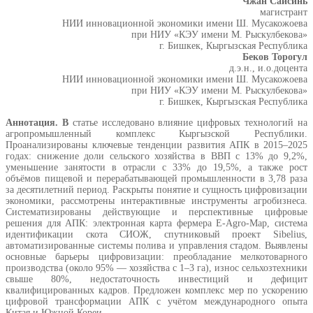
Чжан Сайсинь
магистрант
НИИ инновационной экономики имени Ш. Мусакожоева
при НИУ «КЭУ имени М. Рыскулбекова»
г. Бишкек, Кыргызская Республика
Беков Торогул
д.э.н., и.о.доцента
НИИ инновационной экономики имени Ш. Мусакожоева
при НИУ «КЭУ имени М. Рыскулбекова»
г. Бишкек, Кыргызская Республика
Аннотация. В
статье исследовано влияние цифровых технологий на
агропромышленный комплекс Кыргызской Республики.
Проанализированы ключевые тенденции развития АПК в 2015–2025
годах: снижение доли сельского хозяйства в ВВП с 13% до 9,2%,
уменьшение занятости в отрасли с 33% до 19,5%, а также рост
объёмов пищевой и перерабатывающей промышленности в 3,78 раза
за десятилетний период. Раскрыты понятие и сущность цифровизации
экономики, рассмотрены интерактивные инструменты агробизнеса.
Систематизированы действующие и перспективные цифровые
решения для АПК: электронная карта фермера E-Agro-Map, система
идентификации скота СИОЖ, спутниковый проект Sibelius,
автоматизированные системы полива и управления стадом. Выявлены
основные барьеры цифровизации: преобладание мелкотоварного
производства (около 95% — хозяйства с 1–3 га), износ сельхозтехники
свыше 80%, недостаточность инвестиций и дефицит
квалифицированных кадров. Предложен комплекс мер по ускорению
цифровой трансформации АПК с учётом международного опыта
Китая и Южной Кореи.