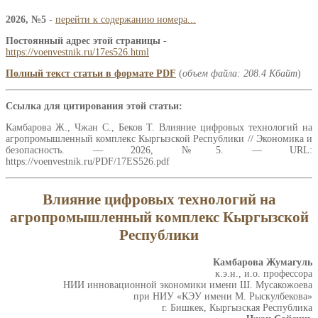
2026, №5
-
перейти к содержанию номера...
Постоянный адрес этой страницы
-
https://voenvestnik.ru/17es526.html
Полный текст статьи в формате PDF
(
объем файла: 208.4 Кбайт
)
Ссылка для цитирования этой статьи:
Камбарова Ж., Чжан С., Беков Т. Влияние цифровых технологий на
агропромышленный комплекс Кыргызской Республики // Экономика и
безопасность. — 2026, №5. — URL:
https://voenvestnik.ru/PDF/17ES526.pdf
Влияние цифровых технологий на
агропромышленный комплекс Кыргызской
Республики
Камбарова Жумагуль
к.э.н., и.о. профессора
НИИ инновационной экономики имени Ш. Мусакожоева
при НИУ «КЭУ имени М. Рыскулбекова»
г. Бишкек, Кыргызская Республика