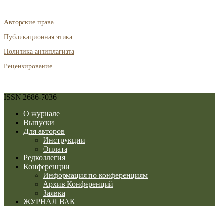
Авторские права
Публикационная этика
Политика антиплагиата
Рецензирование
ISSN 2686-7036
О журнале
Выпуски
Для авторов
Инструкции
Оплата
Редколлегия
Конференции
Информация по конференциям
Архив Конференций
Заявка
ЖУРНАЛ ВАК