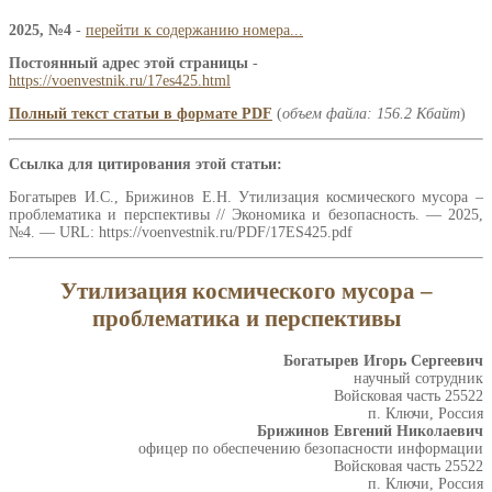
2025, №4
-
перейти к содержанию номера...
Постоянный адрес этой страницы
-
https://voenvestnik.ru/17es425.html
Полный текст статьи в формате PDF
(
объем файла: 156.2 Кбайт
)
Ссылка для цитирования этой статьи:
Богатырев И.С., Брижинов Е.Н. Утилизация космического мусора –
проблематика и перспективы // Экономика и безопасность. — 2025,
№4. — URL: https://voenvestnik.ru/PDF/17ES425.pdf
Утилизация космического мусора –
проблематика и перспективы
Богатырев Игорь Сергеевич
научный сотрудник
Войсковая часть 25522
п. Ключи, Россия
Брижинов Евгений Николаевич
офицер по обеспечению безопасности информации
Войсковая часть 25522
п. Ключи, Россия