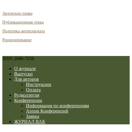
Авторские права
Публикационная этика
Политика антиплагиата
Рецензирование
ISSN 2686-7036
О журнале
Выпуски
Для авторов
Инструкции
Оплата
Редколлегия
Конференции
Информация по конференциям
Архив Конференций
Заявка
ЖУРНАЛ ВАК