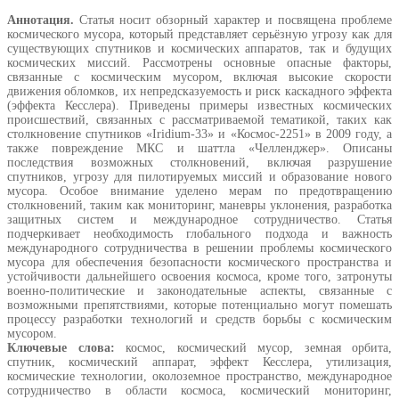
Аннотация.
Статья носит обзорный характер и посвящена проблеме
космического мусора, который представляет серьёзную угрозу как для
существующих спутников и космических аппаратов, так и будущих
космических миссий. Рассмотрены основные опасные факторы,
связанные с космическим мусором, включая высокие скорости
движения обломков, их непредсказуемость и риск каскадного эффекта
(эффекта Кесслера). Приведены примеры известных космических
происшествий, связанных с рассматриваемой тематикой, таких как
столкновение спутников «Iridium-33» и «Космос-2251» в 2009 году, а
также повреждение МКС и шаттла «Челленджер». Описаны
последствия возможных столкновений, включая разрушение
спутников, угрозу для пилотируемых миссий и образование нового
мусора. Особое внимание уделено мерам по предотвращению
столкновений, таким как мониторинг, маневры уклонения, разработка
защитных систем и международное сотрудничество. Статья
подчеркивает необходимость глобального подхода и важность
международного сотрудничества в решении проблемы космического
мусора для обеспечения безопасности космического пространства и
устойчивости дальнейшего освоения космоса, кроме того, затронуты
военно-политические и законодательные аспекты, связанные с
возможными препятствиями, которые потенциально могут помешать
процессу разработки технологий и средств борьбы с космическим
мусором.
Ключевые слова:
космос, космический мусор, земная орбита,
спутник, космический аппарат, эффект Кесслера, утилизация,
космические технологии, околоземное пространство, международное
сотрудничество в области космоса, космический мониторинг,